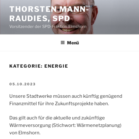
Zum
THORSTEN MANN-
Inhalt
RAUDIES, SPD
springen
Vorsitzender der SPD-Fraktion Elmshorn
Menü
KATEGORIE:
ENERGIE
VERÖFFENTLICHT
05.10.2023
AM
Unsere Stadtwerke müssen auch künftig genügend
Finanzmittel für ihre Zukunftsprojekte haben.
Das gilt auch für die aktuelle und zukünftige
Wärmeversorgung (Stichwort: Wärmenetzplanung)
von Elmshorn.